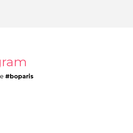
agram
le
#boparis