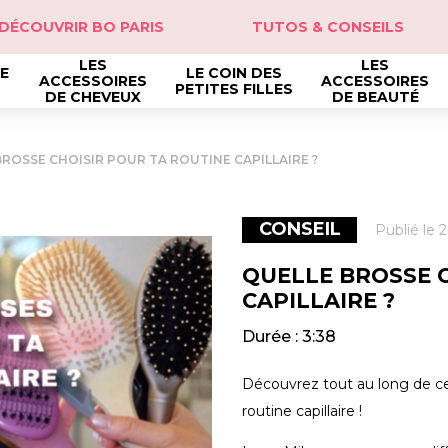
DÉCOUVRIR BO PARIS
TUTOS & CONSEILS
LES
LES
DE
LE COIN DES
ACCESSOIRES
ACCESSOIRES
PETITES FILLES
DE CHEVEUX
DE BEAUTÉ
BROSSE CHOISIR POUR TA ROUTINE CAPILLAIRE ?
CONSEIL
Publié le 
QUELLE BROSSE C
CAPILLAIRE ?
Durée : 3:38
Découvrez tout au long de ce
routine capillaire !