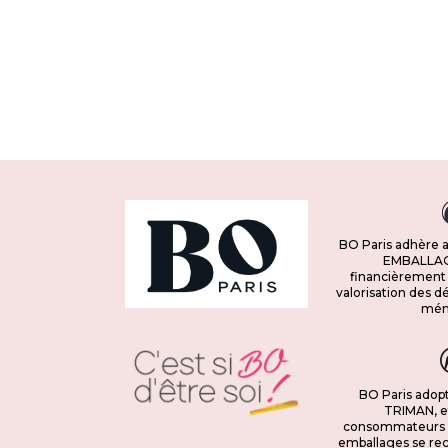
BO Paris adhère
EMBALLAGE
financièrement
valorisation des 
mén
BO Paris adopt
TRIMAN, e
consommateurs q
emballages se rec