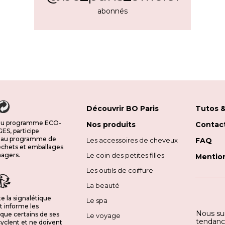
abonnés
Découvrir BO Paris
Tutos &
 au programme ECO-
Nos produits
Contac
S, participe
 au programme de
Les accessoires de cheveux
FAQ
déchets et emballages
agers.
Le coin des petites filles
Mention
Les outils de coiffure
La beauté
e la signalétique
Le spa
t informe les
Nous sui
ue certains de ses
Le voyage
tendance
yclent et ne doivent