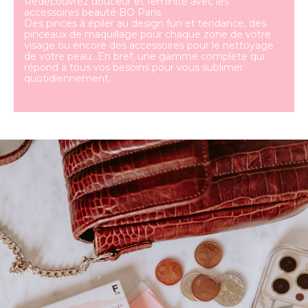
Redécouvrez douceur et féminité avec les
accessoires beauté BO Paris.
Des pinces à épiler au design fun et tendance, des
pinceaux de maquillage pour chaque zone de votre
visage ou encore des accessoires pour le nettoyage
de votre peau…En bref, une gamme complète qui
répond à tous vos besoins pour vous sublimer
quotidiennement.